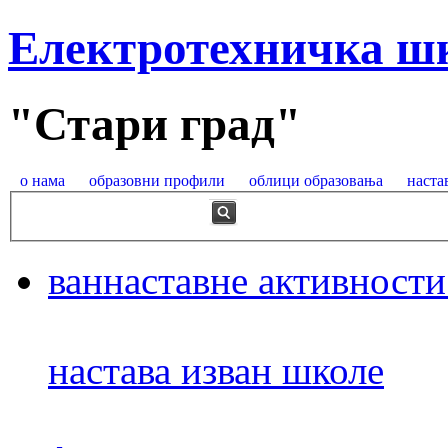
Електротехничка ш
"Стари град"
о нама
образовни профили
облици образовања
наста
ваннаставне активности
настава изван школе