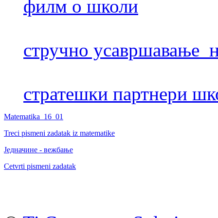
филм о школи
стручно усавршавање н
стратешки партнери шк
Matematika_16_01
Treci pismeni zadatak iz matematike
Jедначине - вежбање
Cetvrti pismeni zadatak