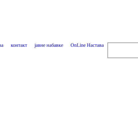
ва
контакт
јавне набавке
OnLine Настава