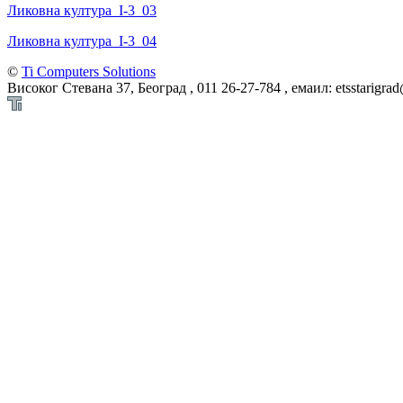
Ликовна култура_I-3_03
Ликовна култура_I-3_04
©
Ti Computers Solutions
Високог Стевана 37, Београд , 011 26-27-784 , емаил: etsstarigra