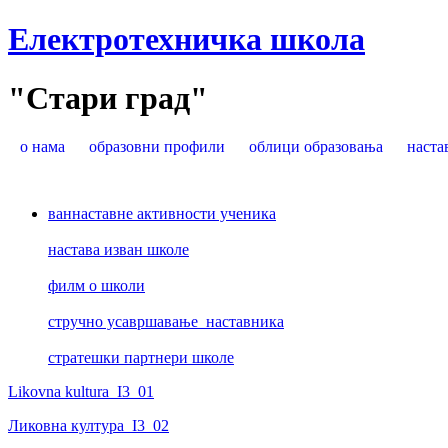
Електротехничка школа
"Стари град"
о нама
образовни профили
облици образовања
наста
ваннаставне активности ученика
настава изван школе
филм о школи
стручно усавршавање наставника
стратешки партнери школе
Likovna kultura_I3_01
Ликовна култура_I3_02