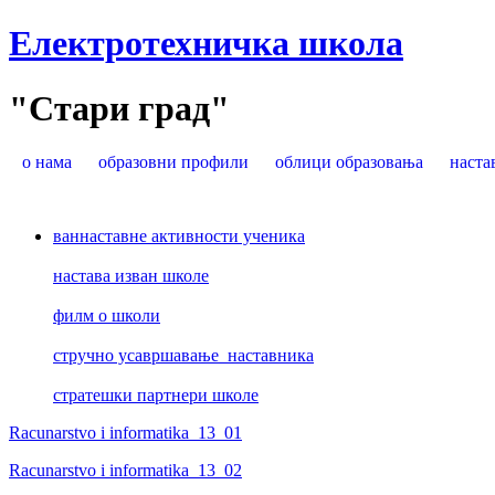
Електротехничка школа
"Стари град"
о нама
образовни профили
облици образовања
наста
ваннаставне активности ученика
настава изван школе
филм о школи
стручно усавршавање наставника
стратешки партнери школе
Racunarstvo i informatika_13_01
Racunarstvo i informatika_13_02