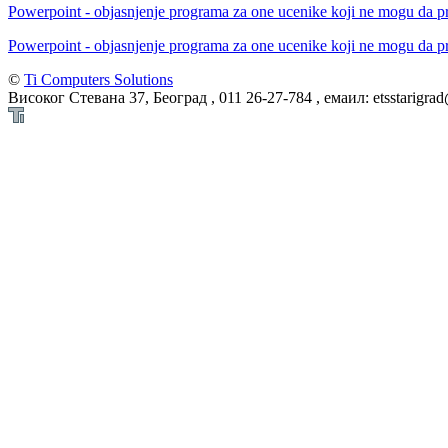
Powerpoint - objasnjenje programa za one ucenike koji ne mogu da p
Powerpoint - objasnjenje programa za one ucenike koji ne mogu da p
©
Ti Computers Solutions
Високог Стевана 37, Београд , 011 26-27-784 , емаил: etsstarigra