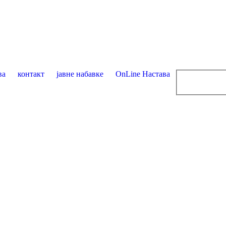
ва
контакт
јавне набавке
OnLine Настава