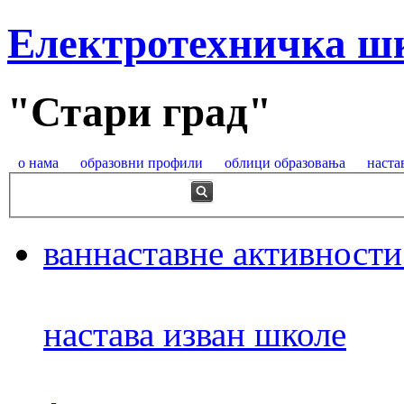
Електротехничка ш
"Стари град"
о нама
образовни профили
облици образовања
наста
ваннаставне активности
настава изван школе