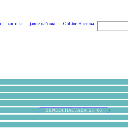
а
контакт
јавне набавке
OnLine Настава
ВЕРСКА НАСТАВА_25_ 06