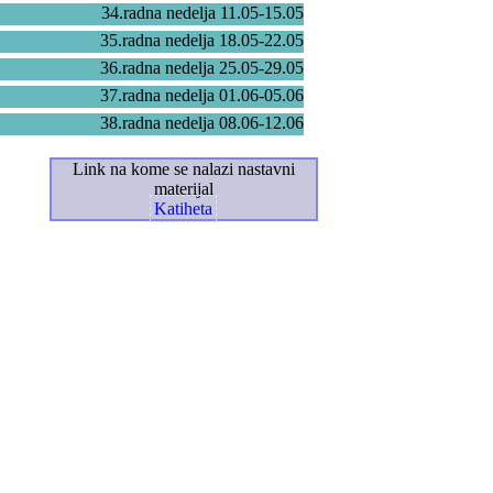
34.radna nedelja 11.05-15.05
35.radna nedelja 18.05-22.05
36.radna nedelja 25.05-29.05
37.radna nedelja 01.06-05.06
38.radna nedelja 08.06-12.06
Link na kome se nalazi nastavni
materijal
Katiheta