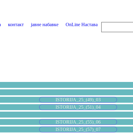
а
контакт
јавне набавке
OnLine Настава
ISTORIJA_25_(49)_03
ISTORIJA_25_(51)_04
ISTORIJA_25_(55)_06
ISTORIJA_25_(57)_07