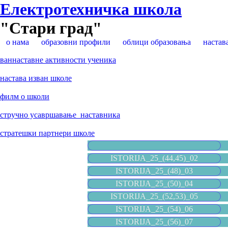
Електротехничка школа
"Стари град"
о нама
образовни профили
облици образовања
настав
ваннаставне активности ученика
настава изван школе
филм о школи
стручно усавршавање наставника
стратешки партнери школе
ISTORIJA_25_(44,45)_02
ISTORIJA_25_(48)_03
ISTORIJA_25_(50)_04
ISTORIJA_25_(52,53)_05
ISTORIJA_25_(54)_06
ISTORIJA_25_(56)_07