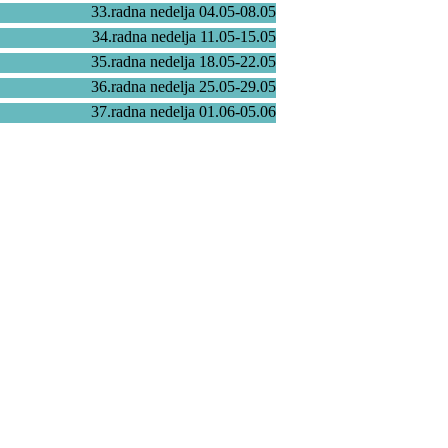
33.radna nedelja 04.05-08.05
34.radna nedelja 11.05-15.05
35.radna nedelja 18.05-22.05
36.radna nedelja 25.05-29.05
37.radna nedelja 01.06-05.06