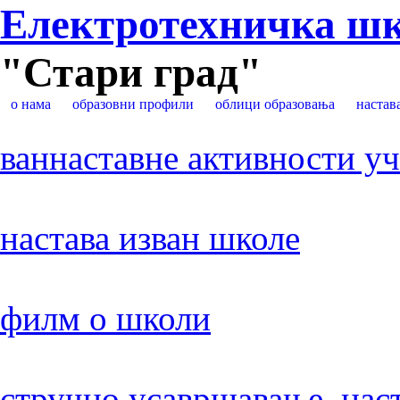
Електротехничка ш
"Стари град"
о нама
образовни профили
облици образовања
настав
ваннаставне активности у
настава изван школе
филм о школи
стручно усавршавање нас