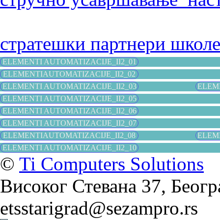
стратешки партнери школ
ELEMENTI AUTOMATIZACIJE_II2_01
ELEMENTIAUTOMATIZACIJE_II2_02
ELEMENTI AUTOMATIZACIJE_II2_03
ELEME
ELEMENTI AUTOMATIZACIJE_II2_05
ELEMENTI AUTOMATIZACIJE_II2_06
ELEMENTI AUTOMATIZACIJE_II2_07
ELEMENTIAUTOMATIZACIJE_II2_08
ELEME
ELEMENTI AUTOMATIZACIJE_II2_10
©
Ti Computers Solutions
Високог Стевана 37, Београ
etsstarigrad@sezampro.rs