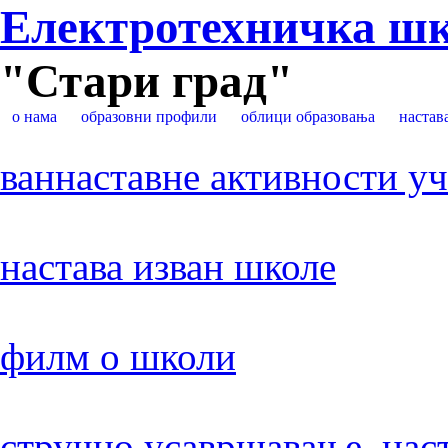
Електротехничка ш
"Стари град"
о нама
образовни профили
облици образовања
настав
ваннаставне активности у
настава изван школе
филм о школи
стручно усавршавање нас