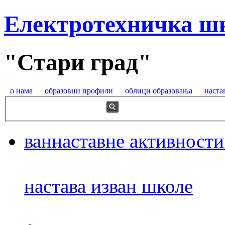
Електротехничка ш
"Стари град"
о нама
образовни профили
облици образовања
наста
ваннаставне активности
настава изван школе