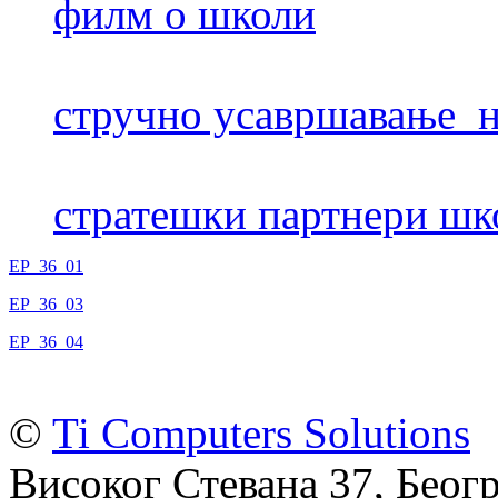
филм о школи
стручно усавршавање н
стратешки партнери шк
EP_36_01
EP_36_03
EP_36_04
©
Ti Computers Solutions
Високог Стевана 37, Беогр