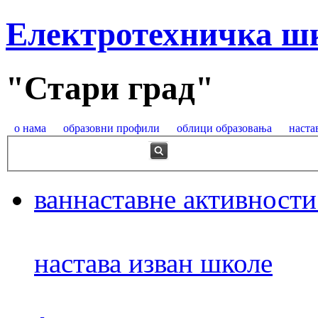
Електротехничка ш
"Стари град"
о нама
образовни профили
облици образовања
наста
ваннаставне активности
настава изван школе