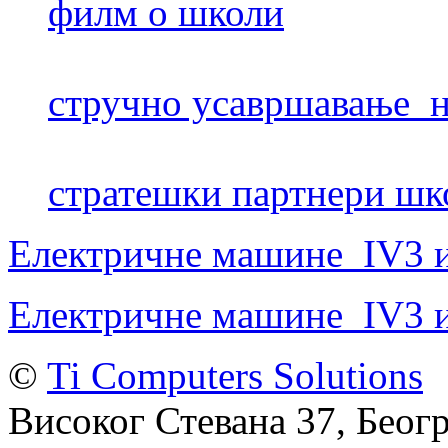
филм о школи
стручно усавршавање н
стратешки партнери шк
Eлектричне машине_IV3 и
Eлектричне машине_IV3 и
©
Ti Computers Solutions
Високог Стевана 37, Беогр