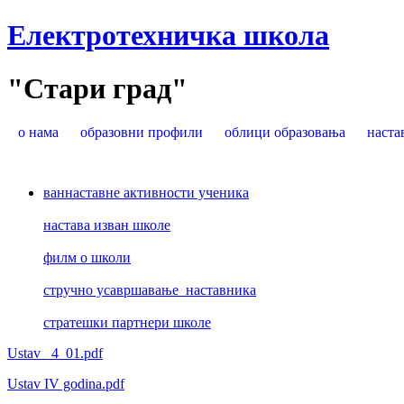
Електротехничка школа
"Стари град"
о нама
образовни профили
облици образовања
наста
ваннаставне активности ученика
настава изван школе
филм о школи
стручно усавршавање наставника
стратешки партнери школе
Ustav _4_01.pdf
Ustav IV godina.pdf