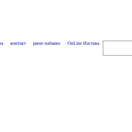
ва
контакт
јавне набавке
OnLine Настава