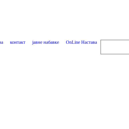
ва
контакт
јавне набавке
OnLine Настава