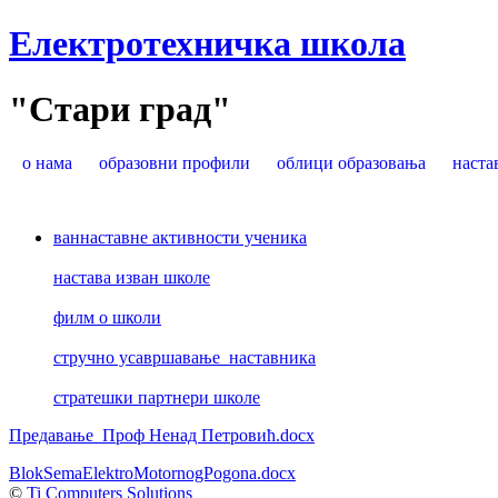
Електротехничка школа
"Стари град"
о нама
образовни профили
облици образовања
наста
ваннаставне активности ученика
настава изван школе
филм о школи
стручно усавршавање наставника
стратешки партнери школе
Предавање_Проф Ненад Петровић.docx
BlokSemaElektroMotornogPogona.docx
©
Ti Computers Solutions