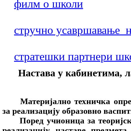
филм о школи
стручно усавршавање н
стратешки партнери шк
Настава у кабинетима, 
​Материјално техничка опр
за реализацију образовно васпит
Поред учионица за теоријск
реализацију наставе предмета