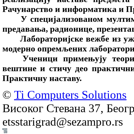
Рачунарство и информатика и П
У специјализованом мултим
предавања, радионице, презента
Лабораторијске вежбе из уж
модерно опремљених лаборатори
Ученици примењују теориј
вештине и стичу део практичн
Практичну наставу.
©
Ti Computers Solutions
Високог Стевана 37, Беогр
etsstarigrad@sezampro.rs