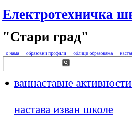
Електротехничка ш
"Стари град"
о нама
образовни профили
облици образовања
наста
ваннаставне активности
настава изван школе