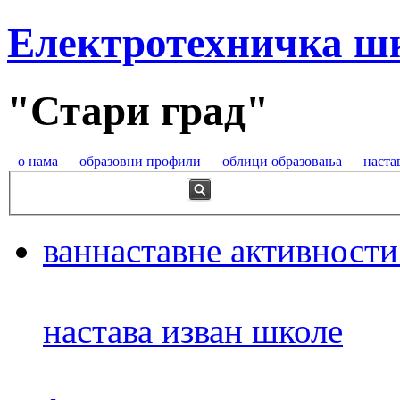
Електротехничка ш
"Стари град"
о нама
образовни профили
облици образовања
наста
ваннаставне активности
настава изван школе